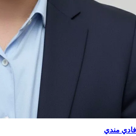
فادي مندي