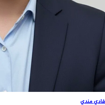
فادي مندي